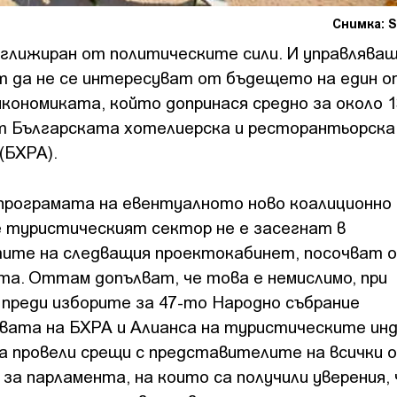
Снимка: S
глижиран от политическите сили. И управляващ
 да не се интересуват от бъдещето на един о
кономиката, който допринася средно за около 1
т Българската хотелиерска и ресторантьорска
(БХРА).
програмата на евентуалното ново коалиционно
е туристическият сектор не е засегнат в
ите на следващия проектокабинет, посочват 
та. Оттам допълват, че това е немислимо, при
 преди изборите за 47-то Народно събрание
вата на БХРА и Алианса на туристическите инд
а провели срещи с представителите на всички 
за парламента, на които са получили уверения, 