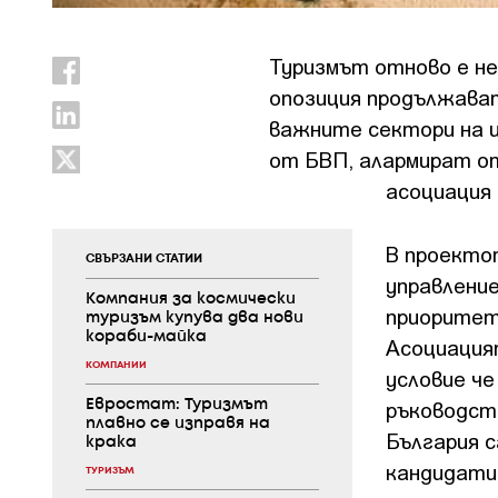
Туризмът отново е не
опозиция продължават
важните сектори на и
от БВП, алармират о
асоциация 
В проекто
СВЪРЗАНИ СТАТИИ
управлени
Компания за космически
приоритет
туризъм купува два нови
кораби-майка
Асоциация
КОМПАНИИ
условие че
ръководст
Евростат: Туризмът
плавно се изправя на
България с
крака
кандидати 
ТУРИЗЪМ