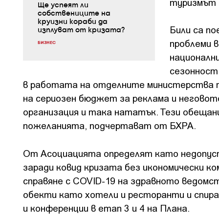
туризмът 
Ще успеят ли
собствениците на
круизни кораби да
Били са п
изплуват от кризата?
проблеми 
БИЗНЕС
национални
сезонност,
в работата на отделните министерства 
на сериозен бюджет за реклама и неговот
организация и така нататък. Тези обещан
пожеланията, подчертават от БХРА.
От Асоциацията определят като недопуст
заради ковид кризата без икономически ко
справяне с COVID-19 на здравното ведомс
обекти като хотели и ресторанти и спира
и конференции в етап 3 и 4 на Плана.