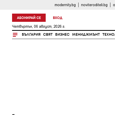
modernity.bg
noviteroditeli.bg
o
АБОНИРАЙ СЕ
ВХОД
Четвъртък, 06 август, 2026 г.
БЪЛГАРИЯ
СВЯТ
БИЗНЕС
МЕНИДЖМЪНТ
ТЕХНО