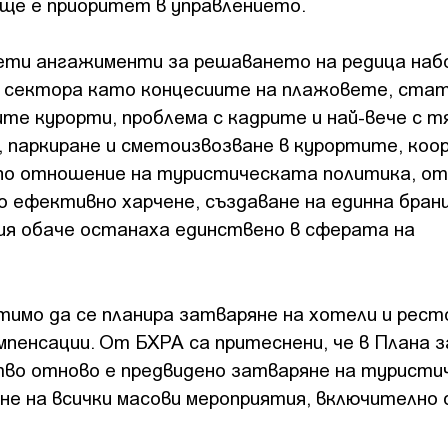
ще е приоритет в управлението.
оети ангажименти за решаването на редица наб
в сектора като концесиите на плажовете, ста
те курорти, проблема с кадрите и най-вече с 
 паркиране и сметоизвозване в курортите, коо
по отношение на туристическата политика, от
о ефективно харчене, създаване на единна бра
ия обаче останаха единствено в сферата на
имо да се планира затваряне на хотели и рес
мпенсации. От БХРА са притеснени, че в Плана з
тво отново е предвидено затваряне на туристи
не на всички масови мероприятия, включително 