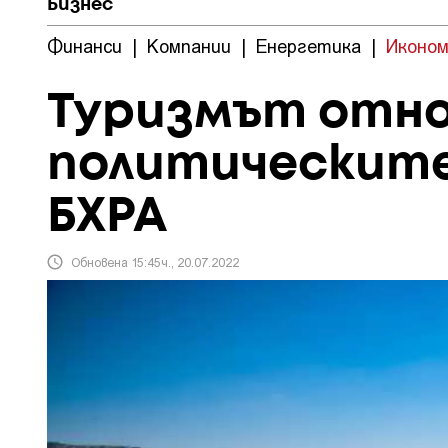
Бизнес
Финанси
|
Компании
|
Енергетика
|
Иконом
Туризмът отно
политическите
БХРА
Обновена 15:45ч., 20.07.2022