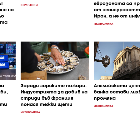
I
еврозоната са пр
КОМПАНИИ
не на
от несигурностт
ло
Иран, а не от ин
ата
ИКОНОМИКА
та
Заради горските пожари:
Английската цен
би,
Индустрията за добив на
банка остави лих
стриди във Франция
промяна
ети
понася тежки щети
ИКОНОМИКА
ИКОНОМИКА