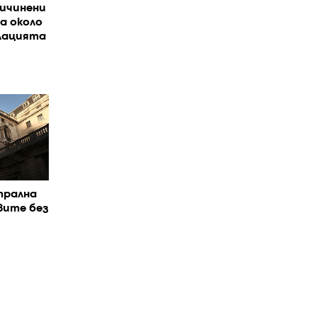
ичинени
а около
флацията
трална
вите без