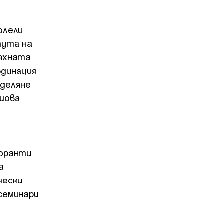
олели
тута на
тяхната
рдинация
деляне
ншова
торанти
а
чески
семинари