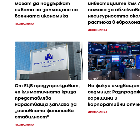
могат да поддържат
инвестициите към A
нивата на заплащане на
помага за облекчава
военната икономика
несигурността око
растежа в еврозон
ИКОНОМИКА
ИКОНОМИКА
От ЕЦБ предупреждават,
На фокус следваща
че климатичната криза
седмица: Разпродаж
представлява
горещини и
нарастваща заплаха за
корпоративни отч
„основната финансова
ИКОНОМИКА
стабилност“
ИКОНОМИКА