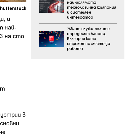
най-голямата
hutterstock
технологична компания
и системен
и, и
интегратор
т най-
75% от служителите
определят Алианц
3 на сто
България като
страхотно място за
работа
от
устрии в
основни
че