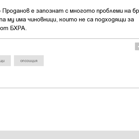
Проданов е запознат с многото проблеми на бр
па му има чиновници, които не са подходящи за
 от БХРА.
ащи
опозиция