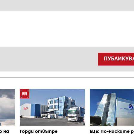
ПУБЛИКУВ
о на
Горди отвътре
ЕЦБ: По-ниските р