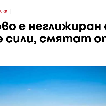
ика
|
во е неглижиран
 сили, смятат о