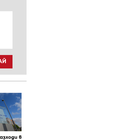
АЙ
азходи в