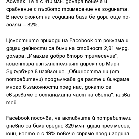
Adweek. Тя е с 410 млн. долара повече в
сравнение с първото тримесечие на годината.
В него скокът на годишна база бе дори още по-
голям – 82%.
Цялостните приходи на Facebook от реклама и
други дейности са били на стойност 2,91 млрд.
долара. „Имахме добро второ тримесечие“,
коментира изпълнителният директор Марк
Зукърбърг в изявление. „Общността ни (от
потребители) продължава да расте и виждаме
много възможности пред нас, докато се
свързваме с останалата част на света“, казва
той.
Facebook посочва, че активните й потребители
дневно са били средно 829 млн. души през месец
юни, което е с 19% повече спрямо преди година.