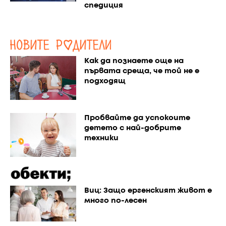
спедиция
Как да познаете още на
първата среща, че той не е
подходящ
Пробвайте да успокоите
детето с най-добрите
техники
Виц: Защо ергенският живот е
много по-лесен