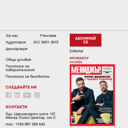
За нас
Реклама
АБОНИРАЙ
Аудитория
ISO 9001-2015
СЕ
Декларация
Editorial
МЕНИДЖЪР
Общи условия
07/2026
Пoлитикa зa
пoвepитeлнocт
Политика за бисквитки
СЛЕДВАЙТЕ НИ
КОНТАКТИ
Бул. Цариградско шосе 147,
Интер Ескпо Център, ет.5
тел: +359 887 569 640