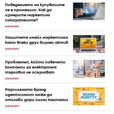
Поведението на купувачите
се е променило. Как да
измерите маркетинг
показателите?
МАРКЕТИНГ
Защитете имейл маркетинга
като всеки друг бизнес актив
МАРКЕТИНГ
Проблемът, който повечето
компании за електронна
търговия не осъзнават
МАРКЕТИНГ
Разпиляната бранд
идентичност може да
отслаби дори силни кампании
МАРКЕТИНГ