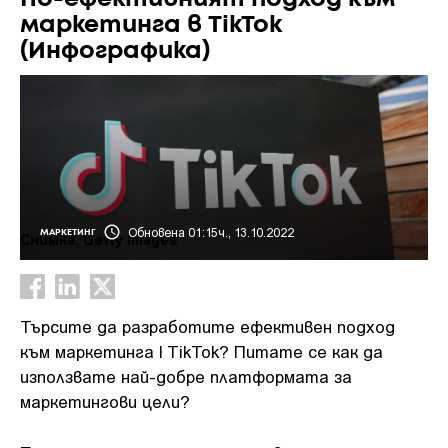
маркетинга в TikTok
(Инфографика)
Обновена 01:15ч., 13.10.2022
МАРКЕТИНГ
Снимка: Getty Images
Търсите да разработите ефективен подход
към маркетинга l TikTok? Питате се как да
използвате най-добре платформата за
маркетингови цели?