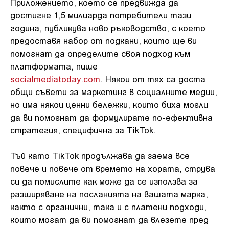
Приложението, което се предвижда да
достигне 1,5 милиарда потребители тази
година, публикува ново ръководство, с което
предоставя набор от подкани, които ще ви
помогнат да определите своя подход към
платформата, пише
socialmediatoday.com
. Някои от тях са доста
общи съвети за маркетинг в социалните медии,
но има някои ценни бележки, които биха могли
да ви помогнат да формулирате по-ефективна
стратегия, специфична за TikTok.
Тъй като TikTok продължава да заема все
повече и повече от времето на хората, струва
си да помислите как може да се използва за
разширяване на посланията на вашата марка,
както с органични, така и с платени подходи,
които могат да ви помогнат да влезете пред