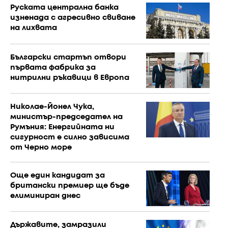
Руската централна банка
изненада с агресивно свиване
на лихвата
Български стартъп отвори
първата фабрика за
нитрилни ръкавици в Европа
Николае-Йонел Чука,
министър-председател на
Румъния: Енергийната ни
сигурност е силно зависима
от Черно море
Още един кандидат за
британски премиер ще бъде
елиминиран днес
Държавите, замразили