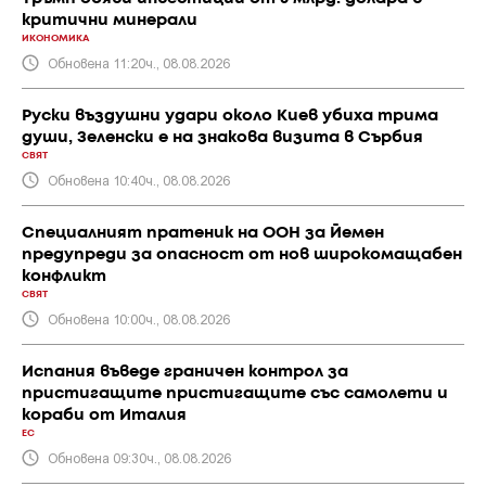
критични минерали
ИКОНОМИКА
Обновена 11:20ч., 08.08.2026
Руски въздушни удари около Киев убиха трима
души, Зеленски е на знакова визита в Сърбия
СВЯТ
Обновена 10:40ч., 08.08.2026
Специалният пратеник на ООН за Йемен
предупреди за опасност от нов широкомащабен
конфликт
СВЯТ
Обновена 10:00ч., 08.08.2026
Испания въведе граничен контрол за
пристигащите пристигащите със самолети и
кораби от Италия
ЕС
Обновена 09:30ч., 08.08.2026