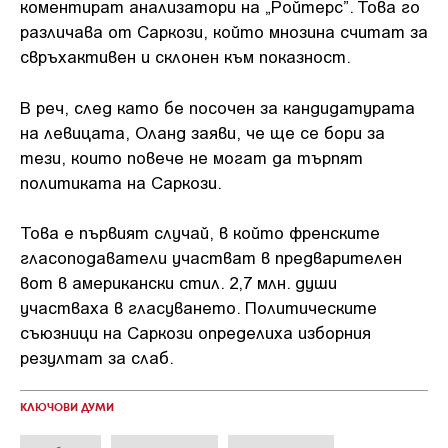
коментират анализатори на „Ройтерс”. Това го
различава от Саркози, който мнозина считат за
свръхактивен и склонен към показност.
В реч, след като бе посочен за кандидатурата
на левицата, Оланд заяви, че ще се бори за
тези, които повече не могат да търпят
политиката на Саркози.
Това е първият случай, в който френските
гласоподаватели участват в предварителен
вот в американски стил. 2,7 млн. души
участваха в гласуването. Политическите
съюзници на Саркози определиха изборния
резултат за слаб.
КЛЮЧОВИ ДУМИ