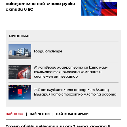
наказателно най-много руски
активи в ЕС
ADVERTORIAL
Горди отвътре
А1 затвърди лидерството си като най-
голямата технологична компания и
системен интегратор
75% от служителите определят Алианц
България като страхотно място за работа
НАЙ-НОВО
|
НАЙ-ЧЕТЕНИ
|
НАЙ-КОМЕНТИРАНИ
Тръмп обяви инвестиции от 3 млрд. долара в