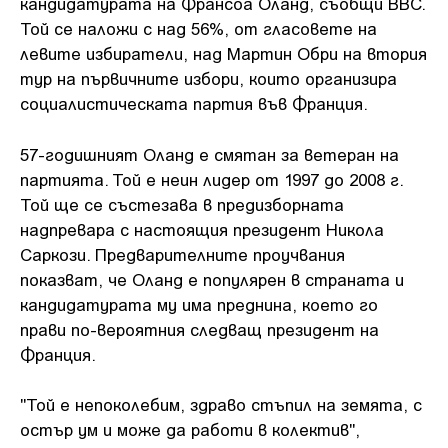
кандидатурата на Франсоа Оланд, съобщи BBC.
Той се наложи с над 56%, от гласовете на
левите избиратели, над Мартин Обри на втория
тур на първичните избори, които организира
социалистическата партия във Франция.
57-годишният Оланд е смятан за ветеран на
партията. Той е неин лидер от 1997 до 2008 г.
Той ще се състезава в предизборната
надпревара с настоящия президент Никола
Саркози. Предварителните проучвания
показват, че Оланд е популярен в страната и
кандидатурата му има преднина, което го
прави по-вероятния следващ президент на
Франция.
"Той е непоколебим, здраво стъпил на земята, с
остър ум и може да работи в колектив",