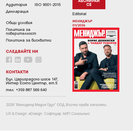
АБОНИРАЙ
Аудитория
ISO 9001-2015
СЕ
Декларация
Editorial
МЕНИДЖЪР
Общи условия
07/2026
Пoлитикa зa
пoвepитeлнocт
Политика за бисквитки
СЛЕДВАЙТЕ НИ
КОНТАКТИ
Бул. Цариградско шосе 147,
Интер Ескпо Център, ет.5
тел: +359 887 569 640
2026 “Мениджър Медия Груп” ООД. Всички права запазени.
UX & Design:
eDesign
Софтуер:
АИП Солюшънс