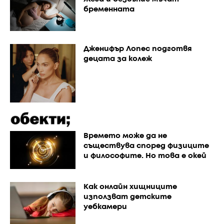
бременната
Дженифър Лопес подготвя
децата за колеж
Времето може да не
съществува според физиците
и философите. Но това е окей
Как онлайн хищниците
използват детските
уебкамери