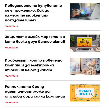
Поведението на купувачите
се е променило. Как да
измерите маркетинг
показателите?
МАРКЕТИНГ
Защитете имейл маркетинга
като всеки друг бизнес актив
МАРКЕТИНГ
Проблемът, който повечето
компании за електронна
търговия не осъзнават
МАРКЕТИНГ
Разпиляната бранд
идентичност може да
отслаби дори силни кампании
МАРКЕТИНГ