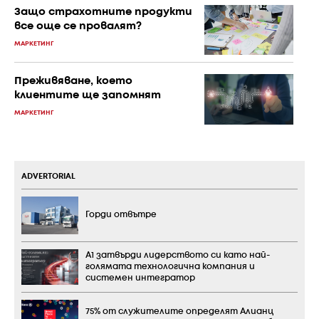
Защо страхотните продукти
все още се провалят?
МАРКЕТИНГ
Преживяване, което
клиентите ще запомнят
МАРКЕТИНГ
ADVERTORIAL
Горди отвътре
А1 затвърди лидерството си като най-
голямата технологична компания и
системен интегратор
75% от служителите определят Алианц