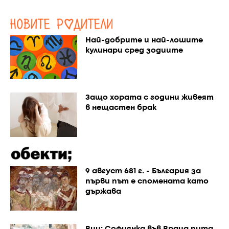
Най-добрите и най-лошите
кулинари сред зодиите
Защо хората с години живеят
в нещастен брак
9 август 681 г. - България за
първи път е спомената като
държава
Виц: Софиянка във Враца пита