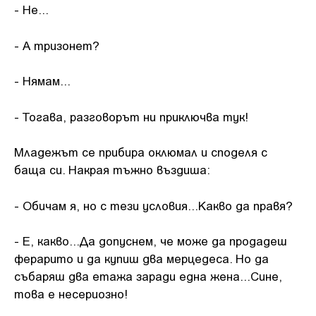
- Не...
- А тризонет?
- Нямам...
- Тогава, разговорът ни приключва тук!
Младежът се прибира оклюмал и споделя с
баща си. Накрая тъжно въздиша:
- Обичам я, но с тези условия...Какво да правя?
- Е, какво...Да допуснем, че може да продадеш
ферарито и да купиш два мерцедеса. Но да
събаряш два етажа заради една жена...Сине,
това е несериозно!