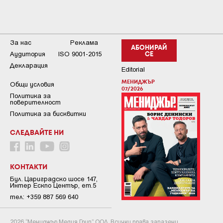
За нас
Реклама
АБОНИРАЙ
Аудитория
ISO 9001-2015
СЕ
Декларация
Editorial
МЕНИДЖЪР
Общи условия
07/2026
Пoлитикa зa
пoвepитeлнocт
Политика за бисквитки
СЛЕДВАЙТЕ НИ
КОНТАКТИ
Бул. Цариградско шосе 147,
Интер Ескпо Център, ет.5
тел: +359 887 569 640
2026 “Мениджър Медия Груп” ООД. Всички права запазени.