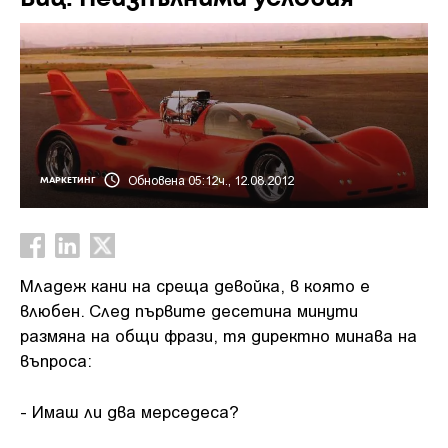
Обновена 05:12ч., 12.08.2012
МАРКЕТИНГ
Младеж кани на среща девойка, в която е
влюбен. След първите десетина минути
размяна на общи фрази, тя директно минава на
въпроса:
- Имаш ли два мерседеса?