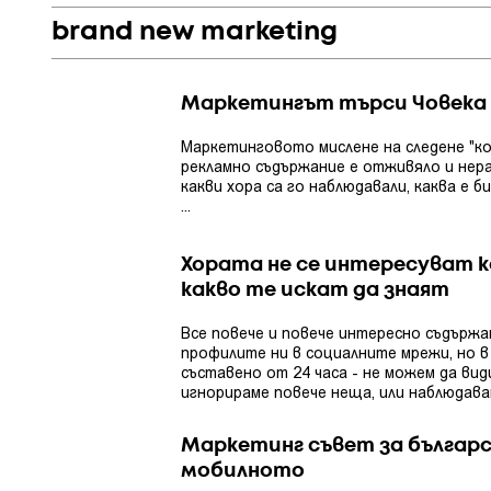
brand new marketing
Маркетингът търси Човека
Маркетинговото мислене на следене "кол
рекламно съдържание е отживяло и нер
какви хора са го наблюдавали, каква е 
...
Хората не се интересуват к
какво те искат да знаят
Все повече и повече интересно съдържан
профилите ни в социалните мрежи, но
съставено от 24 часа - не можем да види
игнорираме повече неща, или наблюдавам
Маркетинг съвет за българс
мобилното