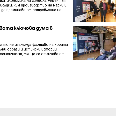
ака, икономика на символа. Акцентът
услуги, към производство на марки и
 да преминава от потребление на
вата ключова дума в
оято не изглежда фалшиво на хората;
ални образи и истински истории,
втентичност, тя ще се отличава от