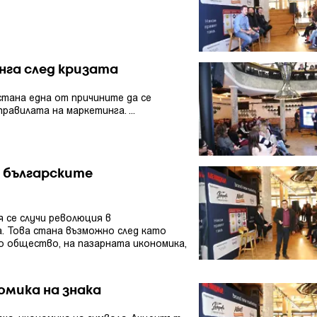
нга след кризата
стана една от причините да се
авилата на маркетинга. ...
 българските
я се случи революция в
. Това стана възможно след като
 общество, на пазарната икономика,
омика на знака