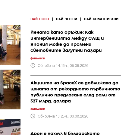
НАЙ-НОВО
|
НАЙ-ЧЕТЕНИ
|
НАЙ-КОМЕНТИРАНИ
Йената като оръжие: Как
интервенцията между САЩ и
Япония може да промени
световните валутни пазари
ФИНАНСИ
Обновена 14:15ч., 08.08.2026
Акциите на SpaceX се доближаха до
цената от рекордното първичното
публично предлагане след рали от
327 млрд. долара
ФИНАНСИ
Обновена 13:25ч., 08.08.2026
Дрон е нахлул в българското