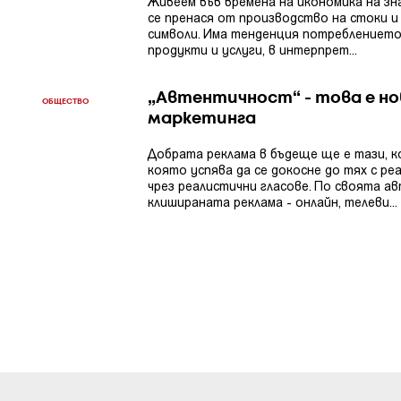
Живеем във времена на икономика на зн
се пренася от производство на стоки и 
символи. Има тенденция потреблението
продукти и услуги, в интерпрет...
„Автентичност“ - това е но
ОБЩЕСТВО
маркетинга
Добрата реклама в бъдеще ще е тази, к
която успява да се докосне до тях с ре
чрез реалистични гласове. По своята а
клишираната реклама - онлайн, телеви...