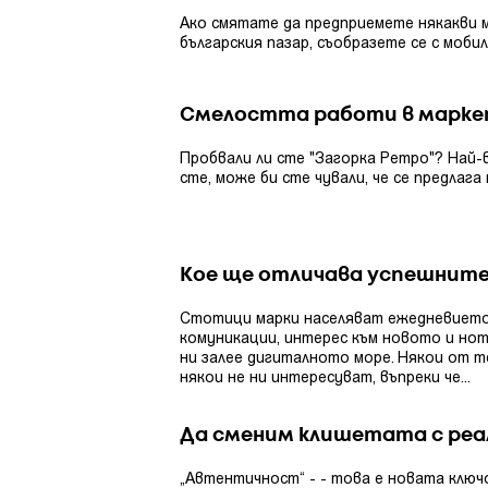
Ако смятате да предприемете някакви 
българския пазар, съобразете се с мобилн
Смелостта работи в марке
Пробвали ли сте "Загорка Ретро"? Най-
сте, може би сте чували, че се предлага 
Кое ще отличава успешните
Стотици марки населяват ежедневието н
комуникации, интерес към новото и нот
ни залее дигиталното море. Някои от те
някои не ни интересуват, въпреки че...
Да сменим клишетата с реа
„Автентичност“ - - това е новата ключо