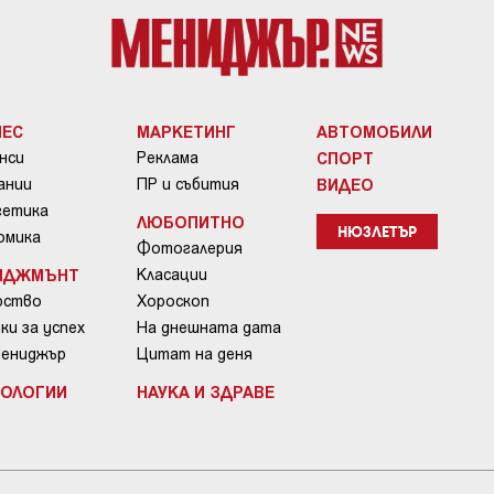
НЕС
МАРКЕТИНГ
АВТОМОБИЛИ
нси
Реклама
СПОРТ
ании
ПР и събития
ВИДЕО
гетика
ЛЮБОПИТНО
омика
НЮЗЛЕТЪР
Фотогалерия
ИДЖМЪНТ
Класации
рство
Хороскоп
ки за успех
На днешната дата
Мениджър
Цитат на деня
НОЛОГИИ
НАУКА И ЗДРАВЕ