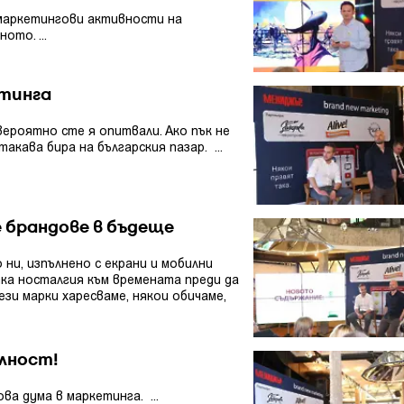
маркетингови активности на
ото. ...
тинга
вероятно сте я опитвали. Ако пък не
такава бира на българския пазар. ...
 брандове в бъдеще
и, изпълнено с екрани и мобилни
ка носталгия към времената преди да
зи марки харесваме, някои обичаме,
лност!
ва дума в маркетинга. ...