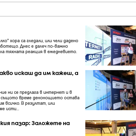
ко" хора са гледали, или чели дадено
аботещо. Днес е далеч по-важно
била тяхната реакция в ежедневието.
акво искаш да им кажеш, а
ие ни се предлага в интернет и в
 в същото време денонощието остава
м всичко. В резултат, или
е исти...
кия пазар: Заложете на