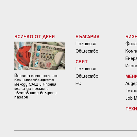
ВСИЧКО ОТ ДЕНЯ
БЪЛГАРИЯ
БИЗ
Политика
Фина
Общество
Комп
Енер
СВЯТ
Икон
Политика
Йената като оръжие:
Общество
МЕН
Как интервенцията
ЕС
Лиде
между САЩ и Япония
може да промени
Техни
световните валутни
пазари
Job 
ТЕХ