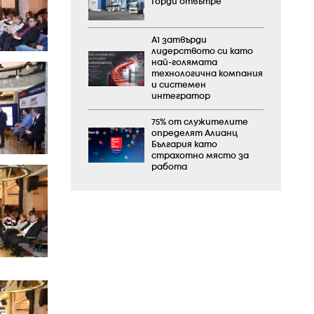
Горди отвътре
А1 затвърди
лидерството си като
най-голямата
технологична компания
и системен
интегратор
75% от служителите
определят Алианц
България като
страхотно място за
работа