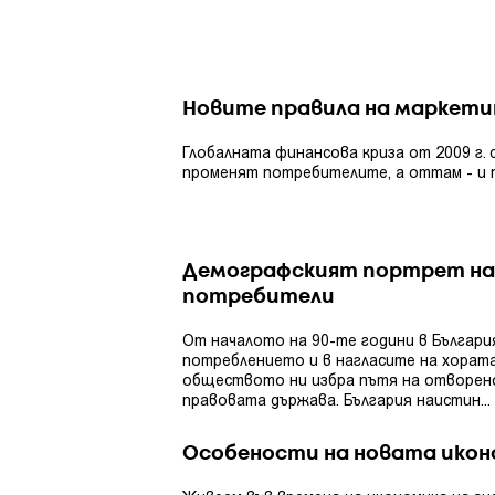
Новите правила на маркети
Глобалната финансова криза от 2009 г. 
променят потребителите, а оттам - и пр
Демографският портрет на
потребители
От началото на 90-те години в Българи
потреблението и в нагласите на хората
обществото ни избра пътя на отворено
правовата държава. България наистин...
Особености на новата икон