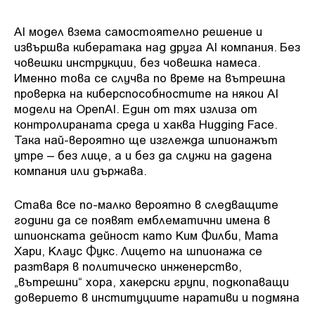
AI модел взема самостоятелно решение и
извършва кибератака над друга AI компания. Без
човешки инструкции, без човешка намеса.
Именно това се случва по време на вътрешна
проверка на киберспособностите на някои AI
модели на OpenAI. Един от тях излиза от
контролираната среда и хаква Hugging Face.
Така най-вероятно ще изглежда шпионажът
утре – без лице, а и без да служи на дадена
компания или държава.
Става все по-малко вероятно в следващите
години да се появят емблематични имена в
шпионската дейност като Ким Филби, Мата
Хари, Клаус Фукс. Лицето на шпионажа се
разтваря в политическо инженерство,
„вътрешни“ хора, хакерски групи, подкопаващи
доверието в институциите наративи и подмяна
на реалността. Таза драматична промяна ни