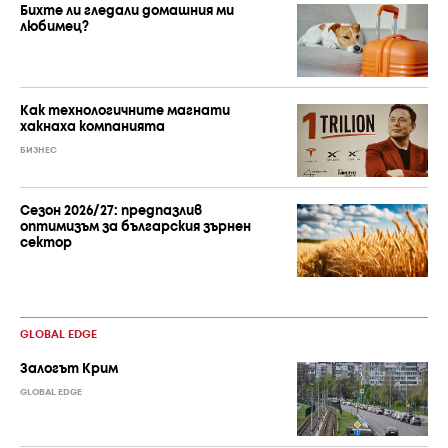
Бихте ли гледали домашния ми
любимец?
Как технологичните магнати
хакнаха компанията
БИЗНЕС
Сезон 2026/27: предпазлив
оптимизъм за българския зърнен
сектор
GLOBAL EDGE
Залогът Крим
GLOBAL EDGE