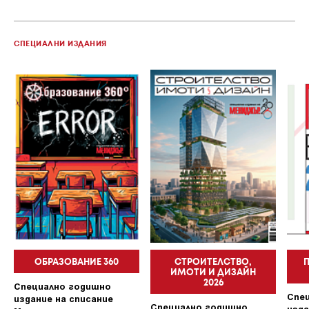
СПЕЦИАЛНИ ИЗДАНИЯ
ОБРАЗОВАНИЕ 360
СТРОИТЕЛСТВО,
ИМОТИ И ДИЗАЙН
2026
Специално годишно
Спе
издание на списание
Специално годишно
изда