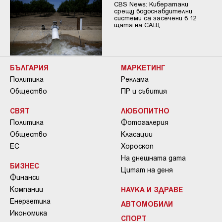
CBS News: Кибератаки
срещу водоснабдителни
системи са засечени в 12
щата на САЩ
БЪЛГАРИЯ
МАРКЕТИНГ
Политика
Реклама
Общество
ПР и събития
СВЯТ
ЛЮБОПИТНО
Политика
Фотогалерия
Общество
Класации
ЕС
Хороскоп
На днешната дата
БИЗНЕС
Цитат на деня
Финанси
Компании
НАУКА И ЗДРАВЕ
Енергетика
АВТОМОБИЛИ
Икономика
СПОРТ