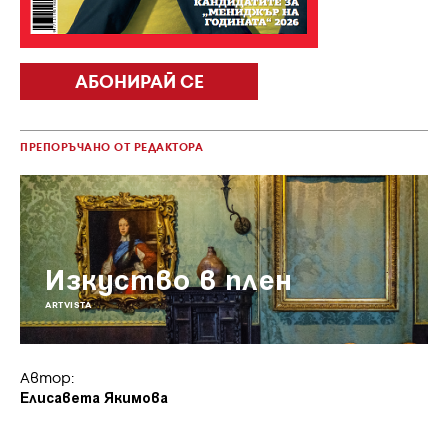
шпионаж става все по-трудна за определяне.
Разработките на корпорациите в един глобален
свят повече от всякога се превръщат в лост
АБОНИРАЙ СЕ
на политически лост за влияние. А какви ли ще
са последиците, ако в шпионската игра се
включи и друг независим играч – изкуственият
интелект?
ПРЕПОРЪЧАНО ОТ РЕДАКТОРА
Таня Кръстева,
главен редактор
Изкуство в плен
ARTVISTA
Автор:
Елисавета Якимова